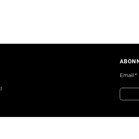
ABON
Email
d