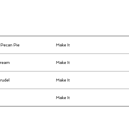
Produkt
Lösungen
Forschung
Pecan Pie
Make It
Cream
Make It
rudel
Make It
s
Make It